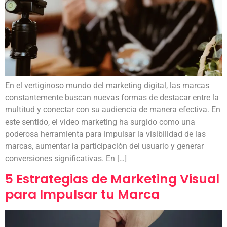
En el vertiginoso mundo del marketing digital, las marcas
constantemente buscan nuevas formas de destacar entre la
multitud y conectar con su audiencia de manera efectiva. En
este sentido, el video marketing ha surgido como una
poderosa herramienta para impulsar la visibilidad de las
marcas, aumentar la participación del usuario y generar
conversiones significativas. En […]
5 Estrategias de Marketing Visual
para Impulsar tu Marca