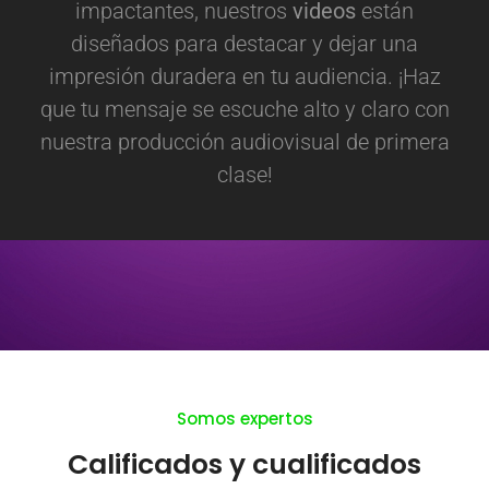
impactantes, nuestros
videos
están
diseñados para destacar y dejar una
impresión duradera en tu audiencia. ¡Haz
que tu mensaje se escuche alto y claro con
nuestra producción audiovisual de primera
clase!
Somos expertos
Calificados y cualificados