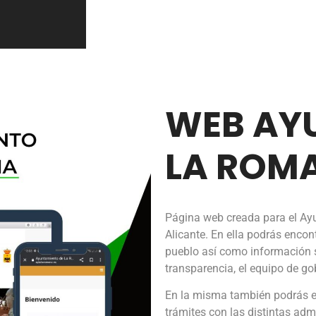
WEB AY
LA ROM
Página web creada para el Ay
Alicante. En ella podrás encon
pueblo así como información s
transparencia, el equipo de gob
En la misma también podrás en
trámites con las distintas admi