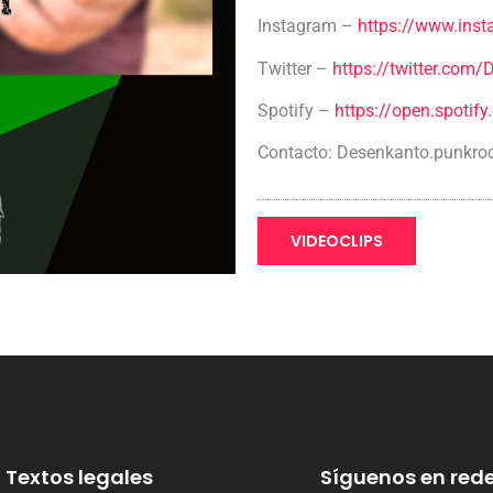
Instagram –
https://www.ins
Twitter –
https://twitter.com
Spotify –
https://open.spotif
Contacto: Desenkanto.punkr
VIDEOCLIPS
Textos legales
Síguenos en rede