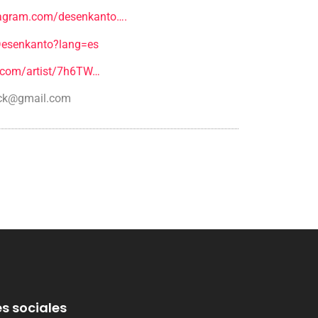
tagram.com/desenkanto….
/Desenkanto?lang=es
y.com/artist/7h6TW…
ock@gmail.com
s sociales